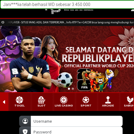
Jani***lia telah berhasil WD sebesar 3.450.000
KPLAYER - SITUS YANG ADIL DAN TERPERCAYA , Info RTP Ter-GACOR bisa langsung menghubungi kami via
TOGEL
SLOT
LIVE CASINO
SPORT
ARCADE
SABU