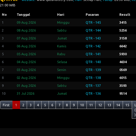
21:00 WIB
No
Tanggal
Hari
Pasaran
Result
1
09 Aug 2026
Minggu
QTR - 145
3415
2
08 Aug 2026
Sabtu
QTR - 144
5256
3
07 Aug 2026
Jumat
QTR - 143
3158
4
06 Aug 2026
Kamis
QTR - 142
6642
5
05 Aug 2026
Rabu
QTR - 141
5930
6
04 Aug 2026
Selasa
QTR - 140
4634
7
03 Aug 2026
Senin
QTR - 139
0569
8
02 Aug 2026
Minggu
QTR - 138
6015
9
01 Aug 2026
Sabtu
QTR - 137
3593
10
31 Jul 2026
Jumat
QTR - 136
9514
First
1
2
3
4
5
6
7
8
9
10
11
12
13
14
15
(
)