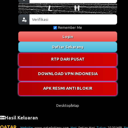
Remember Me
Login
Daftar Sekarang
RTP DARI PUSAT
DOWNLOAD VPN INDONESIA
APK RESMI ANTI BLOKIR
Desktop
Wap
Hasil Keluaran
QATAR
Website:
www.qatarlottery.com
, Hari:
Setiap Hari
, Tutup:
20:30 WIB
, Re